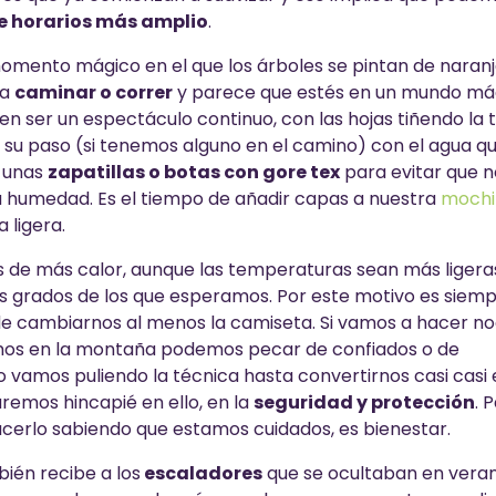
de horarios más amplio
.
momento mágico en el que los árboles se pintan de naranj
 a
caminar o correr
y parece que estés en un mundo má
n ser un espectáculo continuo, con las hojas tiñendo la t
 su paso (si tenemos alguno en el camino) con el agua q
r unas
zapatillas o botas con gore tex
para evitar que n
da humedad. Es el tiempo de añadir capas a nuestra
mochi
 ligera.
s de más calor, aunque las temperaturas sean más ligera
grados de los que esperamos. Por este motivo es siem
 de cambiarnos al menos la camiseta. Si vamos a hacer n
amos en la montaña podemos pecar de confiados o de
 vamos puliendo la técnica hasta convertirnos casi casi 
remos hincapié en ello, en la
seguridad y protección
. 
hacerlo sabiendo que estamos cuidados, es bienestar.
ién recibe a los
escaladores
que se ocultaban en vera