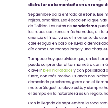
disfrutar de la montaña en un rango 
Septiembre da la entrada al
otoño
. Ese 
rojizos, amarillos. Esa época en la que, vas
de Tolkien. Las rutas de
senderismo
puede
las rocas con zonas más húmedas, el río a
anuncia el frío... ya es el momento de usa
cale el agua en caso de lluvia o demasia
día como una manga larga y una chaqueta
Tampoco hay que olvidar que, en las hora
puede sorprender el termómetro con más 
clave ir
bien hidratados
y con posibilidad
fuera, con más motivo. Cuando nos inici
demasiado previsores, ¡pero con el tiempo
meteorólogos! La clave está, y siempre ha
el tiempo en la naturaleza es un regalo, 
Con la llegada de septiembre la roca tamb