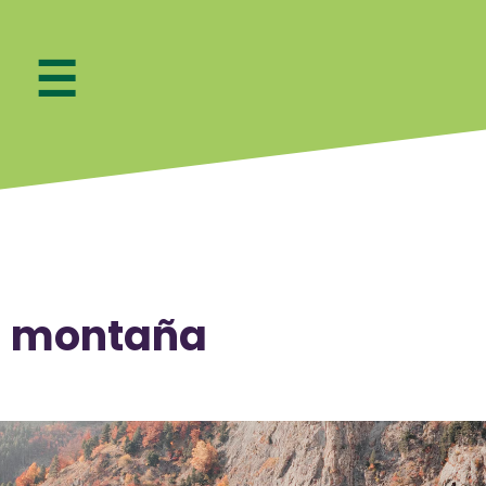
INICIO
G
☰
×
TIENDAS
BLOG
GALERÍA
a montaña