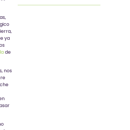
as,
gico
ierra,
ue ya
os
la
de
s, nos
pre
oche
en
Pasar
no