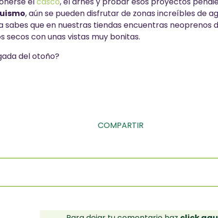
ponerse el
casco
, el arnés y probar esos proyectos pendi
uismo
, aún se pueden disfrutar de zonas increíbles de ag
ya sabes que en nuestras tiendas encuentras neoprenos 
s secos con unas vistas muy bonitas.
egada del otoño?
COMPARTIR
Para dejar tu comentario haz
click aqu