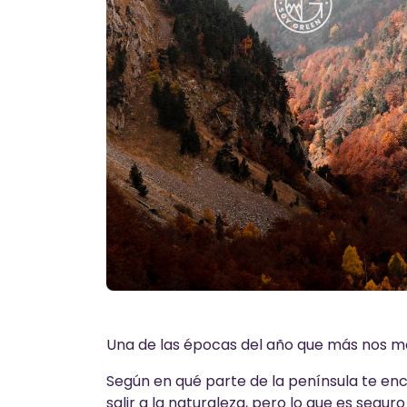
Una de las épocas del año que más nos m
Según en qué parte de la península te en
salir a la naturaleza, pero lo que es seg