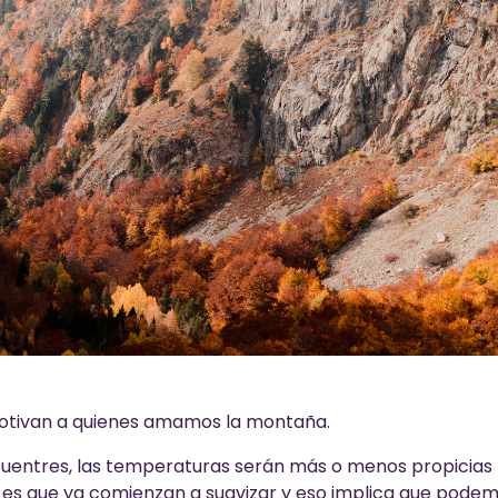
otivan a quienes amamos la montaña.
cuentres, las temperaturas serán más o menos propicias
uro es que ya comienzan a suavizar y eso implica que pode