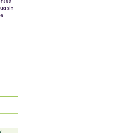
entes
ua sin
de
í